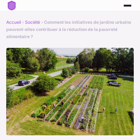
Accueil
›
Société
›
Comment les initiatives de jardins urbains
peuvent-elles contribuer à la réduction de la pauvreté
alimentaire ?