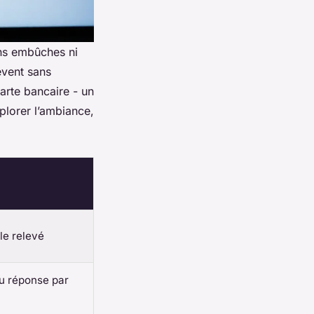
sans embûches ni
èvent sans
arte bancaire - un
plorer l’ambiance,
 le relevé
u réponse par