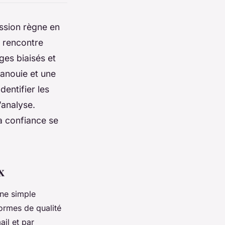
ession règne en
la rencontre
ges biaisés et
anouie et une
dentifier les
’analyse.
a confiance se
x
ne simple
formes de qualité
il et par