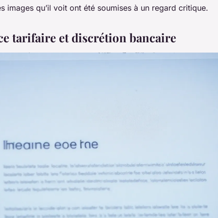
s images qu’il voit ont été soumises à un regard critique.
 tarifaire et discrétion bancaire