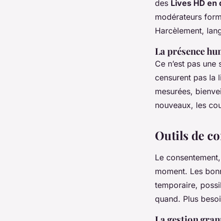
des
Lives HD en 
modérateurs formé
Harcèlement, lang
La présence hum
Ce n’est pas une 
censurent pas la l
mesurées, bienveil
nouveaux, les coup
Outils de c
Le consentement, c
moment. Les bonne
temporaire, possib
quand. Plus besoi
La gestion granu