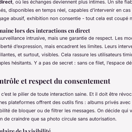
direct
, où les échanges deviennent plus intimes. Un site fia
s, disponibles en temps réel, capables d’intervenir en ca
age abusif, exhibition non consentie - tout cela est coupé n
aine lors des interactions en direct
surveillance intrusive, mais une garantie de respect. Les m
iberté d’expression, mais encadrent les limites. Leurs interv
lantes, et surtout, visibles. Cela rassure les utilisateurs timi
les hésitants. Y a pas de secret : sans ce filet, l’espace dé
ontrôle et respect du consentement
’est le pilier de toute interaction saine. Et il doit être révo
s plateformes offrent des outils fins : albums privés avec
ilité de bloquer ou de filtrer les messages. On décide qui v
n de craindre que sa photo circule sans autorisation.
laire de la visibilité