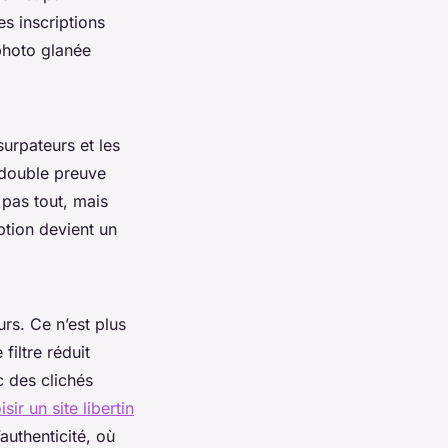
s inscriptions
 photo glanée
surpateurs et les
e double preuve
 pas tout, mais
ption devient un
rs. Ce n’est plus
filtre réduit
c des clichés
isir un site libertin
’authenticité, où