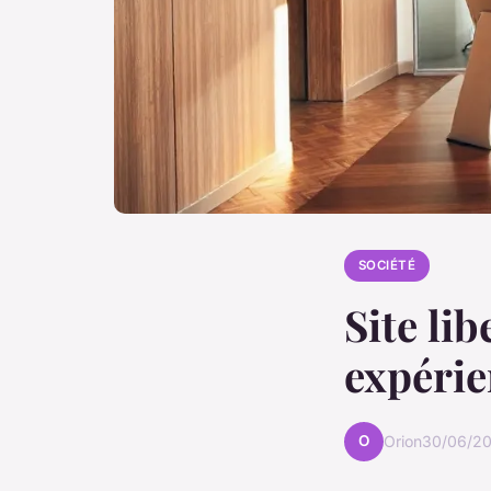
SOCIÉTÉ
Site lib
expérie
O
Orion
30/06/20