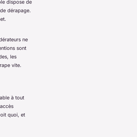
ble dispose de
s de dérapage.
et.
odérateurs ne
entions sont
des, les
rape vite.
cable à tout
 accès
oit quoi, et