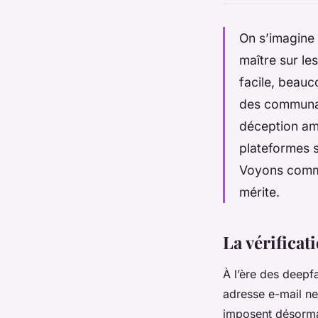
On s’imagine 
maître sur les
facile, beauc
des communau
déception amè
plateformes s
Voyons commen
mérite.
La vérificat
À l’ère des deep
adresse e-mail ne 
imposent désormai