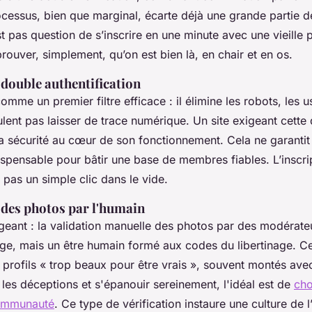
cessus, bien que marginal, écarte déjà une grande partie de
’est pas question de s’inscrire en une minute avec une vieille
prouver, simplement, qu’on est bien là, en chair et en os.
a double authentification
mme un premier filtre efficace : il élimine les robots, les u
ulent pas laisser de trace numérique. Un site exigeant cett
la sécurité au cœur de son fonctionnement. Cela ne garantit
dispensable pour bâtir une base de membres fiables. L’inscri
 pas un simple clic dans le vide.
n des photos par l'humain
eant : la validation manuelle des photos par des modérateu
uge, mais un être humain formé aux codes du libertinage. Ce 
 profils « trop beaux pour être vrais », souvent montés ave
 les déceptions et s'épanouir sereinement, l'idéal est de
cho
communauté
. Ce type de vérification instaure une culture de l