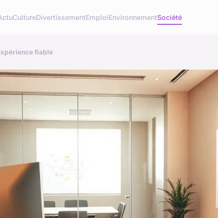
Actu
Culture
Divertissement
Emploi
Environnement
Société
 expérience fiable